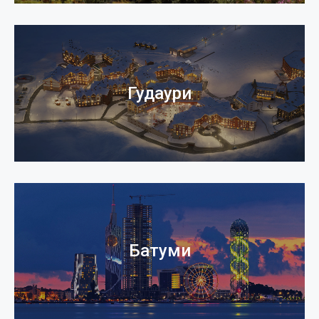
Гудаури
Батуми