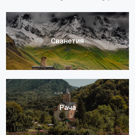
Сванетия
Рача